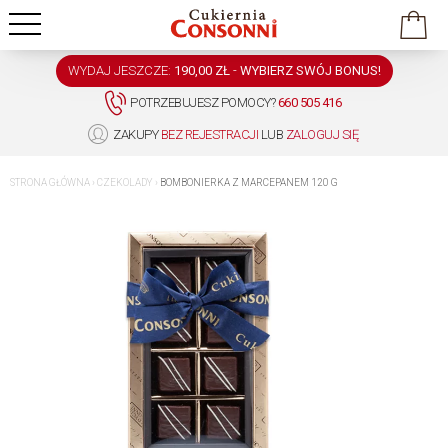
WYDAJ JESZCZE:
190,00 ZŁ
-
WYBIERZ SWÓJ BONUS!
POTRZEBUJESZ POMOCY?
660 505 416
ZAKUPY
BEZ REJESTRACJI
LUB
ZALOGUJ SIĘ
STRONA GŁÓWNA
›
CZEKOLADY
›
BOMBONIERKA Z MARCEPANEM 120 G