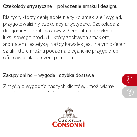
Czekolady artystyczne – połączenie smaku i designu
Dla tych, którzy cenią sobie nie tylko smak, ale i wygląd,
przygotowaliśmy czekolady artystyczne. Czekolada z
delicjami – orzech laskowy z Piemontu to przykład
luksusowego produktu, który zachwyca smakiem,
aromatem i estetyką. Każdy kawałek jest małym dziełem
sztuki, które można podać na eleganckie przyjęcie lub
ofiarować jako prezent premium.
Zakupy online – wygoda i szybka dostawa
Z myślą o wygodzie naszych klientów, umożliwiamy
zamówienia online. Możesz wybrać ulubione czekolady,
bombonierki i zestawy prezentowe, a my zadbamy o
bezpieczne zapakowanie i szybką dostawę. Dzięki temu
słodkie przyjemności Consonni są dostępne bez
wychodzenia z domu, w dowolnym momencie.