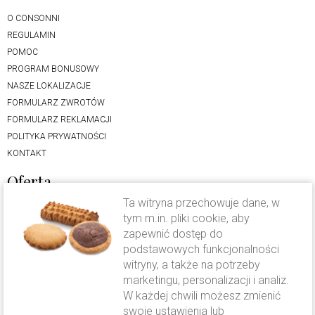
O CONSONNI
REGULAMIN
POMOC
PROGRAM BONUSOWY
NASZE LOKALIZACJE
FORMULARZ ZWROTÓW
FORMULARZ REKLAMACJI
POLITYKA PRYWATNOŚCI
KONTAKT
Oferta
Ta witryna przechowuje dane, w
LODY RZEMIEŚLNICZE
tym m.in. pliki cookie, aby
CIASTO DROŻDŻOWE
zapewnić dostęp do
KAWA CAVALLO
podstawowych funkcjonalności
FOLWARK KAMYK
witryny, a także na potrzeby
OFERTA WESELNA
marketingu, personalizacji i analiz.
W każdej chwili możesz zmienić
Wysyłka i płatność
swoje ustawienia lub