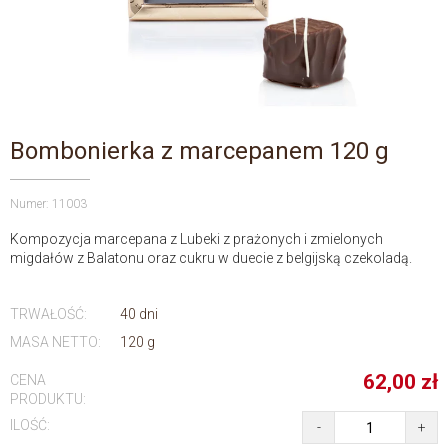
Bombonierka z marcepanem 120 g
Numer: 11003
Kompozycja marcepana z Lubeki z prażonych i zmielonych
migdałów z Balatonu oraz cukru w duecie z belgijską czekoladą.
TRWAŁOŚĆ:
40 dni
MASA NETTO:
120 g
62,00
zł
CENA
PRODUKTU:
ILOŚĆ:
-
+