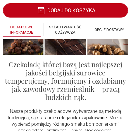
DODAJ DO KOSZYKA
DODATKOWE
SKŁAD I WARTOŚĆ
OPCJE DOSTAWY
INFORMACJE
ODŻYWCZA
Czekoladę której bazą jest najlepszej
jakości belgijski surowiec
temperujemy, formujemy i ozdabiamy
jak zawodowy rzemieślnik – pracą
ludzkich rąk.
Nasze produkty czekoladowe wytwarzane są metodą
tradycyjną, są starannie i
elegancko zapakowane
. Można
wybierać pomiędzy różnego smaku bombonierkami,
czekoladami, pralinkami i innymi słodkościami.