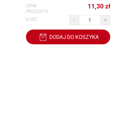
11,30
zł
CENA
PRODUKTU:
ILOŚĆ:
-
+
DODAJ DO KOSZYKA