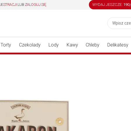
JESTRACJI
LUB
ZALOGUJ SIĘ
WYDAJ JESZCZE:
190
Torty
Czekolady
Lody
Kawy
Chleby
Delikatesy