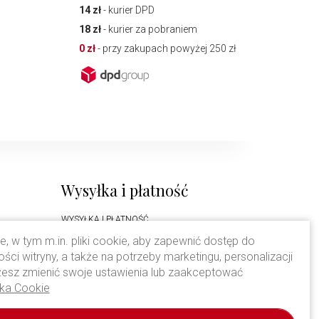
14 zł
- kurier DPD
18 zł
- kurier za pobraniem
0 zł
- przy zakupach powyżej 250 zł
Wysyłka i płatność
WYSYŁKA I PŁATNOŚĆ
, w tym m.in. pliki cookie, aby zapewnić dostęp do
Prawa autorskie
i witryny, a także na potrzeby marketingu, personalizacji
możesz zmienić swoje ustawienia lub zaakceptować
Wszystkie zdjęcia zamieszczone na stronie
yka Cookie
www.consonni.pl są chronione prawem o
własności intelektualnej zgodnie z Ustawą z dnia
4 lutego 1994 r. o prawie autorskim i prawach
pokrewnych. Zabronione jest kopiowanie i