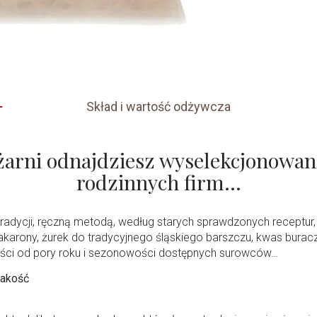
Skład i wartość odżywcza
iżarni odnajdziesz wyselekcjonowa
rodzinnych firm…
dycji, ręczną metodą, według starych sprawdzonych receptur, 
karony, żurek do tradycyjnego śląskiego barszczu, kwas buracz
ności od pory roku i sezonowości dostępnych surowców…
jakość