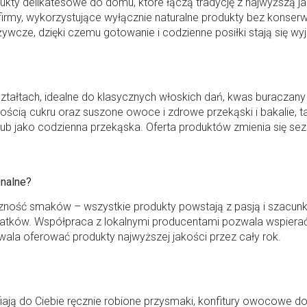
ukty delikatesowe do domu, które łączą tradycję z najwyższą ja
rmy, wykorzystujące wyłącznie naturalne produkty bez konserwa
ywcze, dzięki czemu gotowanie i codzienne posiłki stają się 
tałtach, idealne do klasycznych włoskich dań, kwas buraczany 
cią cukru oraz suszone owoce i zdrowe przekąski i bakalie, taki
lub jako codzienna przekąska. Oferta produktów zmienia się s
onalne?
zność smaków – wszystkie produkty powstają z pasją i szacunkie
datków. Współpraca z lokalnymi producentami pozwala wspierać 
la oferować produkty najwyższej jakości przez cały rok.
iają do Ciebie ręcznie robione przysmaki, konfitury owocowe do