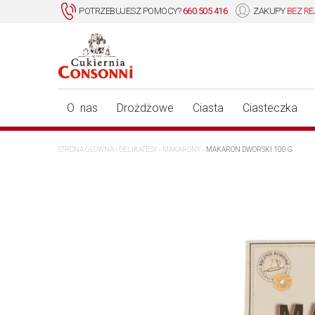
POTRZEBUJESZ POMOCY?
660 505 416
ZAKUPY
BEZ RE
O nas
Drożdżowe
Ciasta
Ciasteczka
STRONA GŁÓWNA
›
DELIKATESY
›
MAKARONY
›
MAKARON DWORSKI 100 G