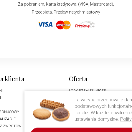
Za pobraniem, Karta kredytowa. (VISA, Mastercard),
Przedpłata, Przelew natychmiastowy
a klienta
Oferta
NI
LODY RZEMIEŚLNICZE
N
CIASTO DROŻDŻOWE
Ta witryna przechowuje dane
KAWA CAVALLO
podstawowych funkcjonalnośc
i analiz. W każdej chwili 
BONUSOWY
FOLWARK KAMYK
ustawienia domyślne.
Polit
ALIZACJE
OFERTA WESELNA
Z ZWROTÓW