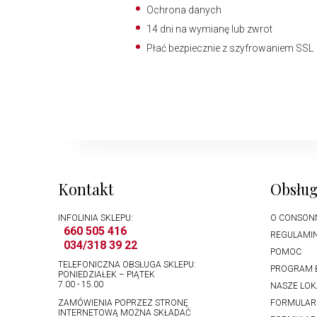
Ochrona danych
14 dni na wymianę lub zwrot
Płać bezpiecznie z szyfrowaniem SSL
Kontakt
Obsług
INFOLINIA SKLEPU:
O CONSON
660 505 416
REGULAMI
034/318 39 22
POMOC
TELEFONICZNA OBSŁUGA SKLEPU:
PROGRAM 
PONIEDZIAŁEK – PIĄTEK
7.00 - 15.00
NASZE LOK
ZAMÓWIENIA POPRZEZ STRONĘ
FORMULAR
INTERNETOWĄ MOŻNA SKŁADAĆ