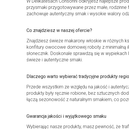
W Delikatesach Consonni odkryjesz najlepsze prod
przysmaki przygotowywane przez małe, rodzinne fi
zachowuje autentyczny smak i wysokie walory odż
Co znajdziesz w naszej ofercie?
Znajdziesz świeże makarony włoskie w różnych ksz
konfitury owocowe domowej roboty z minimalną iloś
słonecznik. Doskonale sprawdzą się w wypiekach 
świeże i autentyczne smaki.
Dlaczego warto wybierać tradycyjne produkty regi
Przede wszystkim ze względu na jakość i autentyc
produkty były ręcznie robione, bez sztucznych do
łączą sezonowość z naturalnym smakiem, co pozwa
Gwarancja jakości i wyjątkowego smaku
Wybierając nasze produkty, masz pewność, że traf