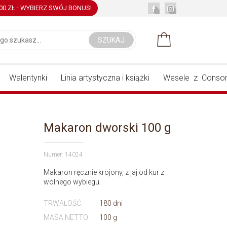
,00 ZŁ
-
WYBIERZ SWÓJ BONUS!
SZUKAJ
Walentynki
Linia artystyczna i książki
Wesele z Conson
Makaron dworski 100 g
Numer: 14024
Makaron ręcznie krojony, z jaj od kur z
wolnego wybiegu.
TRWAŁOŚĆ:
180 dni
MASA NETTO:
100 g