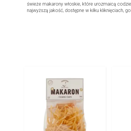
świeże makarony włoskie, które urozmaicą codzienn
najwyższą jakość, dostępne w kilku kliknięciach, 