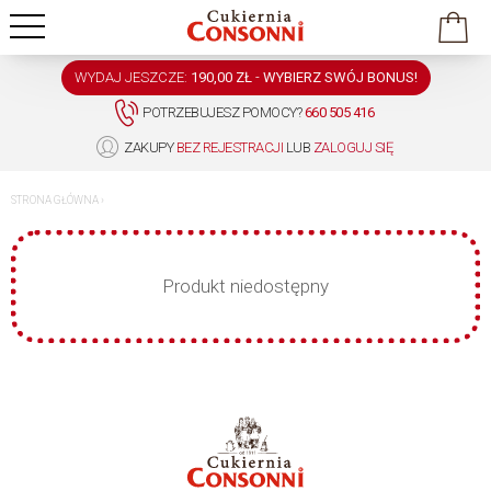
WYDAJ JESZCZE:
190,00 ZŁ
-
WYBIERZ SWÓJ BONUS!
POTRZEBUJESZ POMOCY?
660 505 416
ZAKUPY
BEZ REJESTRACJI
LUB
ZALOGUJ SIĘ
STRONA GŁÓWNA
›
Produkt niedostępny