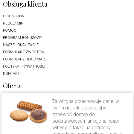
Obsługa klienta
O CONSONNI
REGULAMIN
POMOC
PROGRAM BONUSOWY
NASZE LOKALIZACJE
FORMULARZ ZWROTÓW
FORMULARZ REKLAMACJI
POLITYKA PRYWATNOŚCI
KONTAKT
Oferta
LODY RZEMIEŚLNICZE
Ta witryna przechowuje dane, w
CIASTO DROŻDŻOWE
tym m.in. pliki cookie, aby
KAWA CAVALLO
zapewnić dostęp do
FOLWARK KAMYK
podstawowych funkcjonalności
OFERTA WESELNA
witryny, a także na potrzeby