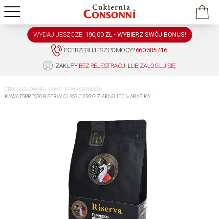
WYDAJ JESZCZE:
190,00 ZŁ
-
WYBIERZ SWÓJ BONUS!
POTRZEBUJESZ POMOCY?
660 505 416
ZAKUPY
BEZ REJESTRACJI
LUB
ZALOGUJ SIĘ
STRONA GŁÓWNA
›
KAWY
›
KAWA CAVALLO
›
KAWA ESPRESSO RISERVA CLASSIC 250 G ZIARNO 100 % ARABIKA