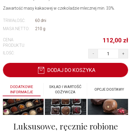
Zawartość masy kakaowej w czekoladzie mlecznej min. 33%.
TRWAŁOŚĆ:
60 dni
MASA NETTO:
210 g
112,00
zł
CENA
PRODUKTU:
ILOŚĆ:
-
+
DODAJ DO KOSZYKA
DODATKOWE
SKŁAD I WARTOŚĆ
OPCJE DOSTAWY
INFORMACJE
ODŻYWCZA
Luksusowe, ręcznie robione