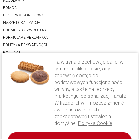
REGULAMIN
POMOC
PROGRAM BONUSOWY
NASZE LOKALIZACJE
FORMULARZ ZWROTÓW
FORMULARZ REKLAMACJI
POLITYKA PRYWATNOŚCI
KONTAKT
Ta witryna przechowuje dane, w
Oferta
tym m.in. pliki cookie, aby
zapewnić dostęp do
LODY RZEMIEŚLNICZE
podstawowych funkcjonalności
CIASTO DROŻDŻOWE
witryny, a także na potrzeby
KAWA CAVALLO
marketingu, personalizacji i analiz.
FOLWARK KAMYK
W każdej chwili możesz zmienić
OFERTA WESELNA
swoje ustawienia lub
zaakceptować ustawienia
Wysyłka i płatność
domyślne.
Polityka Cookie
WYSYŁKA I PŁATNOŚĆ