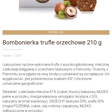
BESTSELLER
Bombonierka trufle orzechowe 210 g
Numer: 11057
Luksusowe, ręcznie wykonane trufle z wysokogatunkowej, mlecznej
czekolady belgijskiej z orzechami laskowymi z Piemontu. Orzechy z
Piemontu ze względu na swą słodycz uznawane są za najlepsze. Ich
wyjątkowość jest potwierdzona znakiem IGP /chronione
oznaczenie geograficzne/.
Składniki: czekolada mleczna 41% (cukier, tłuszcz kakaowy, MLEKO
pełne w proszku, miazga kakaowa, emulgator lecytyna z SOI,
naturalny aromat waniliowy), ORZECHY laskowe 39%, wafle 20%
(mąka PSZENNA, cukier, olej roślinny rzepakowy, MLEKO
odtłuszczone w proszku)