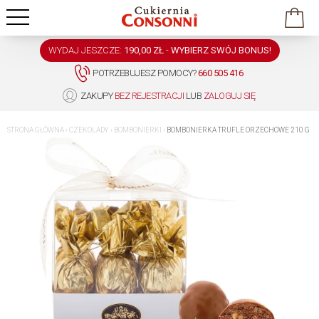
WYDAJ JESZCZE:
190,00 ZŁ
-
WYBIERZ SWÓJ BONUS!
POTRZEBUJESZ POMOCY?
660 505 416
ZAKUPY
BEZ REJESTRACJI
LUB
ZALOGUJ SIĘ
STRONA GŁÓWNA
›
CZEKOLADY
›
BOMBONIERKI
›
BOMBONIERKA TRUFLE ORZECHOWE 210 G