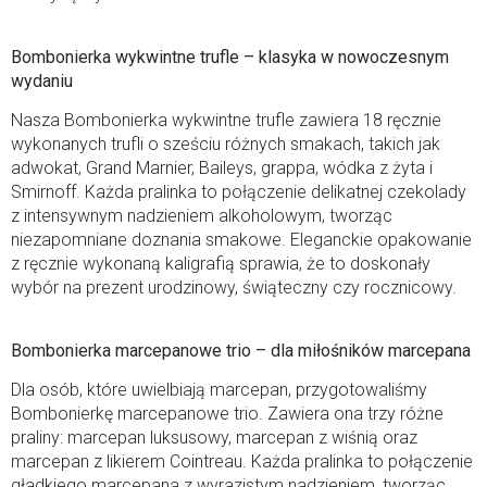
Bombonierka wykwintne trufle – klasyka w nowoczesnym
wydaniu
Nasza Bombonierka wykwintne trufle zawiera 18 ręcznie
wykonanych trufli o sześciu różnych smakach, takich jak
adwokat, Grand Marnier, Baileys, grappa, wódka z żyta i
Smirnoff. Każda pralinka to połączenie delikatnej czekolady
z intensywnym nadzieniem alkoholowym, tworząc
niezapomniane doznania smakowe. Eleganckie opakowanie
z ręcznie wykonaną kaligrafią sprawia, że to doskonały
wybór na prezent urodzinowy, świąteczny czy rocznicowy.
Bombonierka marcepanowe trio – dla miłośników marcepana
Dla osób, które uwielbiają marcepan, przygotowaliśmy
Bombonierkę marcepanowe trio. Zawiera ona trzy różne
praliny: marcepan luksusowy, marcepan z wiśnią oraz
marcepan z likierem Cointreau. Każda pralinka to połączenie
gładkiego marcepana z wyrazistym nadzieniem, tworząc