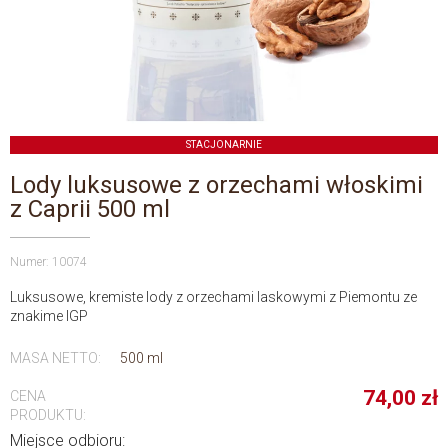
STACJONARNIE
Lody luksusowe z orzechami włoskimi
z Caprii 500 ml
Numer: 10074
Luksusowe, kremiste lody z orzechami laskowymi z Piemontu ze
znakime IGP
MASA NETTO:
500 ml
74,00
zł
CENA
PRODUKTU:
Miejsce odbioru: