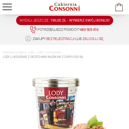
WYDAJ JESZCZE:
190,00 ZŁ
-
WYBIERZ SWÓJ BONUS!
POTRZEBUJESZ POMOCY?
660 505 416
ZAKUPY
BEZ REJESTRACJI
LUB
ZALOGUJ SIĘ
STRONA GŁÓWNA
›
LODY
›
LODY LUKSUSOWE
›
LODY LUKSUSOWE Z ORZECHAMI WŁOSKIMI Z CAPRII 500 ML