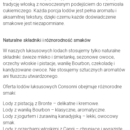
tradycję włoską z nowoczesnym podejściem do rzemiosła
cukierniczego. Każda porcja lodów jest pełna aromatu i
aksamitnej tekstury, dzięki czemu każde doświadczenie
smakowe jest niezapomniane.
Naturalne składniki i różnorodność smaków
W naszych luksusowych lodach stosujemy tylko naturalne
składniki: świeże mleko i śmietankę, sezonowe owoce,
orzechy włoskie i pistacje, wanilię Bourbon, czekoladę i
kandyzowane owoce. Nie stosujemy sztucznych aromatów
ani tłuszczu utwardzonego.
Oferta lodów luksusowych Consonni obejmuje różnorodne
smaki:
Lody z pistacją z Bronte – delikatne i kremowe.
Lody z wanilią Bourbon – klasyczne, aromatyczne.
Lody z jogurtem i żurawiną kanadyjską – lekki, owocowy
smak.
Lody z orzechami włoskimi z Caprii – chrupiące i wyraziste.