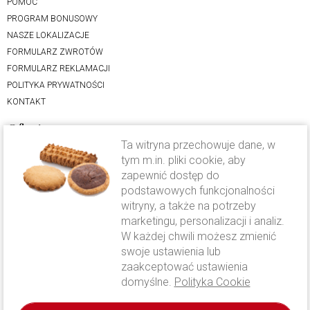
POMOC
PROGRAM BONUSOWY
NASZE LOKALIZACJE
FORMULARZ ZWROTÓW
FORMULARZ REKLAMACJI
POLITYKA PRYWATNOŚCI
KONTAKT
Oferta
Ta witryna przechowuje dane, w
LODY RZEMIEŚLNICZE
tym m.in. pliki cookie, aby
zapewnić dostęp do
CIASTO DROŻDŻOWE
podstawowych funkcjonalności
KAWA CAVALLO
witryny, a także na potrzeby
FOLWARK KAMYK
marketingu, personalizacji i analiz.
OFERTA WESELNA
W każdej chwili możesz zmienić
Wysyłka i płatność
swoje ustawienia lub
zaakceptować ustawienia
domyślne.
Polityka Cookie
WYSYŁKA I PŁATNOŚĆ
Prawa autorskie