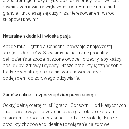
przed treningiem czy szybki posiłek w pracy. Możliwe jest
również zamówienie większych ilości – nasze musli hurt i
granola hurt cieszą się dużym zainteresowaniem wśród
sklepów i kawiarni.
Naturalne składniki i włoska pasja
Każde musli i granola Consonni powstaje z najwyższej
jakości składników. Stawiamy na naturalne produkty,
pełnoziarniste zboża, suszone owoce i orzechy, aby każdy
posiłek był zdrowy i sycący. Nasze produkty łączą w sobie
tradycję włoskiego piekarnictwa z nowoczesnym
podejściem do zdrowego odżywiania.
Zamów online i rozpocznij dzień pełen energii
Odkryj pełną ofertę musli i granoli Consonni – od klasycznych
musli owocowych, przez chrupiącą granole z orzechami i
nasionami, po warianty z superfoods i czekoladą. Nasze
produkty zbożowe to idealne rozwiązanie na zdrowe