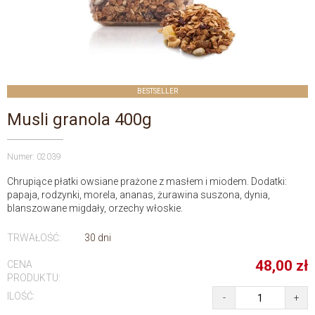
BESTSELLER
Musli granola 400g
Numer: 02039
Chrupiące płatki owsiane prażone z masłem i miodem. Dodatki:
papaja, rodzynki, morela, ananas, żurawina suszona, dynia,
blanszowane migdały, orzechy włoskie.
TRWAŁOŚĆ:
30 dni
48,00
zł
CENA
PRODUKTU:
ILOŚĆ:
-
+