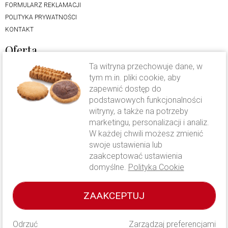
FORMULARZ REKLAMACJI
POLITYKA PRYWATNOŚCI
KONTAKT
Oferta
Ta witryna przechowuje dane, w
LODY RZEMIEŚLNICZE
tym m.in. pliki cookie, aby
CIASTO DROŻDŻOWE
zapewnić dostęp do
KAWA CAVALLO
podstawowych funkcjonalności
FOLWARK KAMYK
witryny, a także na potrzeby
OFERTA WESELNA
marketingu, personalizacji i analiz.
W każdej chwili możesz zmienić
Wysyłka i płatność
swoje ustawienia lub
zaakceptować ustawienia
WYSYŁKA I PŁATNOŚĆ
domyślne.
Polityka Cookie
Prawa autorskie
ZAAKCEPTUJ
Wszystkie zdjęcia zamieszczone na stronie www.consonni.pl są chronione
prawem o własności intelektualnej zgodnie z Ustawą z dnia 4 lutego 1994 r.
o prawie autorskim i prawach pokrewnych. Zabronione jest kopiowanie i
Odrzuć
Zarządzaj preferencjami
upowszechnianie bez zgody firmy Consonni.