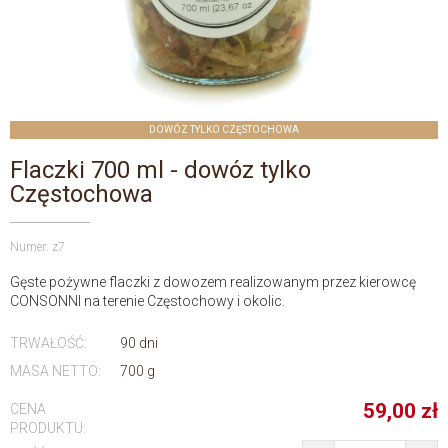
DOWÓZ TYLKO CZĘSTOCHOWA
Flaczki 700 ml - dowóz tylko
Częstochowa
Numer: z7
Gęste pożywne flaczki z dowozem realizowanym przez kierowcę
CONSONNI na terenie Częstochowy i okolic.
TRWAŁOŚĆ:
90 dni
MASA NETTO:
700 g
59,00
zł
CENA
PRODUKTU: