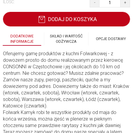
ILOŚĆ:
-
+
DODAJ DO KOSZYKA
DODATKOWE
SKŁAD I WARTOŚĆ
OPCJE DOSTAWY
INFORMACJE
ODŻYWCZA
Oferujemy gamę produktów z kuchni Folwarkowej - z
dowozem prosto do domu realizowanym przez kierowcę
CONSONNI w Częstochowie i jej okolicach do 10 km od
centrum. Nie chcesz gotować? Musisz zdalnie pracować?
Zamów nasze zupy, pierogi, paszteciki, quiche a my
dowieziemy pod adres. Dowieziemy także do miast: Kraków
(wtorek, czwartek, sobota), Wrocław (wtorek, czwartek,
sobota), Warszawa (wtorek, czwartek), Łódź (czwartek),
Katowice (czwartek).
Folwark Kamyk robi te wszystkie produkty od maja do
końca września, można zjeść w plenerze w pieknym
otoczeniu same prawdziwe rarytasy z kuchni jak dawniej.
Teraz możesz zamówić do domu nasze specjaly a latem