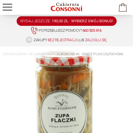
WYDAJ JESZCZE:
190,00 ZŁ
-
WYBIERZ SWÓJ BONUS!
POTRZEBUJESZ POMOCY?
660 505 416
ZAKUPY
BEZ REJESTRACJI
LUB
ZALOGUJ SIĘ
STRONA GŁÓWNA
›
DELIKATESY
›
ZUPY
›
FLACZKI 700 ML - DOWÓZ TYLKO CZĘSTOCHOWA