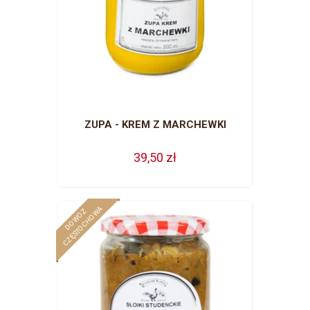
ZUPA - KREM Z MARCHEWKI
39,50 zł
A
D
O
W
Ó
Z
C
Z
Ę
S
T
O
C
H
O
W