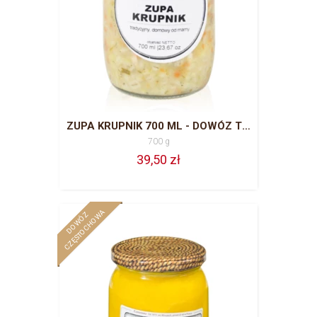
ZUPA KRUPNIK 700 ML - DOWÓZ TYLKO CZĘSTOCHOWA
700 g
39,50 zł
A
D
O
W
Ó
Z
C
Z
Ę
S
T
O
C
H
O
W