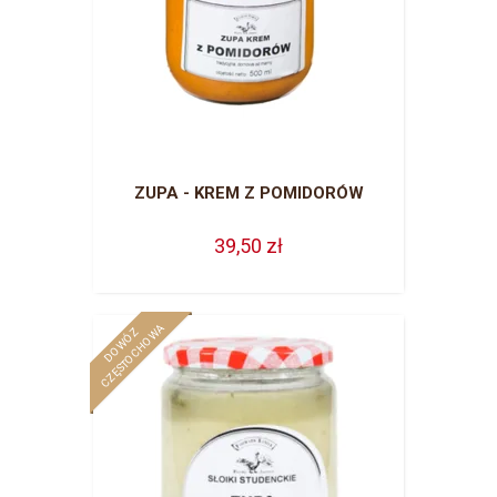
ZUPA - KREM Z POMIDORÓW
39,50 zł
A
D
O
W
Ó
Z
C
Z
Ę
S
T
O
C
H
O
W