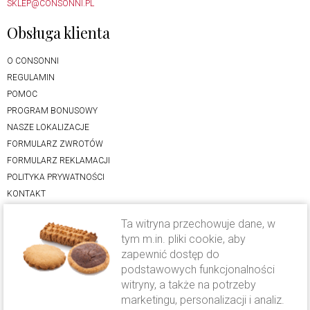
SKLEP@CONSONNI.PL
Obsługa klienta
O CONSONNI
REGULAMIN
POMOC
PROGRAM BONUSOWY
NASZE LOKALIZACJE
FORMULARZ ZWROTÓW
FORMULARZ REKLAMACJI
POLITYKA PRYWATNOŚCI
KONTAKT
Oferta
Ta witryna przechowuje dane, w
tym m.in. pliki cookie, aby
LODY RZEMIEŚLNICZE
zapewnić dostęp do
CIASTO DROŻDŻOWE
podstawowych funkcjonalności
witryny, a także na potrzeby
KAWA CAVALLO
marketingu, personalizacji i analiz.
FOLWARK KAMYK