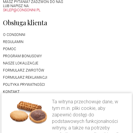
MASZ PYTANIA? ZADZWOŃ DO NAS
LUB NAPISZ NA:
SKLEP@CONSONNI.PL
Obsługa klienta
O CONSONNI
REGULAMIN
POMOC
PROGRAM BONUSOWY
NASZE LOKALIZACJE
FORMULARZ ZWROTÓW
FORMULARZ REKLAMACJI
POLITYKA PRYWATNOŚCI
KONTAKT
Ta witryna przechowuje dane, w
Oferta
tym m.in. pliki cookie, aby
zapewnić dostęp do
LODY RZEMIEŚLNICZE
podstawowych funkcjonalności
CIASTO DROŻDŻOWE
witryny, a także na potrzeby
KAWA CAVALLO