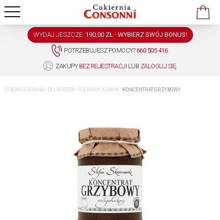
WYDAJ JESZCZE:
190,00 ZŁ
-
WYBIERZ SWÓJ BONUS!
POTRZEBUJESZ POMOCY?
660 505 416
ZAKUPY
BEZ REJESTRACJI
LUB
ZALOGUJ SIĘ
STRONA GŁÓWNA
›
DELIKATESY
›
FOLWARK KAMYK
›
KONCENTRAT GRZYBOWY