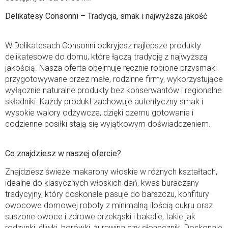
Delikatesy Consonni – Tradycja, smak i najwyższa jakość
W Delikatesach Consonni odkryjesz najlepsze produkty
delikatesowe do domu, które łączą tradycję z najwyższą
jakością. Nasza oferta obejmuje ręcznie robione przysmaki
przygotowywane przez małe, rodzinne firmy, wykorzystujące
wyłącznie naturalne produkty bez konserwantów i regionalne
składniki. Każdy produkt zachowuje autentyczny smak i
wysokie walory odżywcze, dzięki czemu gotowanie i
codzienne posiłki stają się wyjątkowym doświadczeniem.
Co znajdziesz w naszej ofercie?
Znajdziesz świeże makarony włoskie w różnych kształtach,
idealne do klasycznych włoskich dań, kwas buraczany
tradycyjny, który doskonale pasuje do barszczu, konfitury
owocowe domowej roboty z minimalną ilością cukru oraz
suszone owoce i zdrowe przekąski i bakalie, takie jak
rodzynki, śliwki, borówki, żurawina czy słonecznik. Doskonale