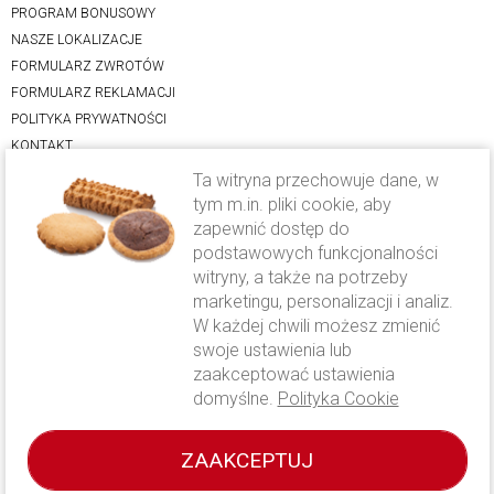
PROGRAM BONUSOWY
NASZE LOKALIZACJE
FORMULARZ ZWROTÓW
FORMULARZ REKLAMACJI
POLITYKA PRYWATNOŚCI
KONTAKT
Ta witryna przechowuje dane, w
Oferta
tym m.in. pliki cookie, aby
zapewnić dostęp do
LODY RZEMIEŚLNICZE
podstawowych funkcjonalności
CIASTO DROŻDŻOWE
witryny, a także na potrzeby
KAWA CAVALLO
marketingu, personalizacji i analiz.
FOLWARK KAMYK
W każdej chwili możesz zmienić
OFERTA WESELNA
swoje ustawienia lub
zaakceptować ustawienia
Wysyłka i płatność
domyślne.
Polityka Cookie
WYSYŁKA I PŁATNOŚĆ
ZAAKCEPTUJ
Prawa autorskie