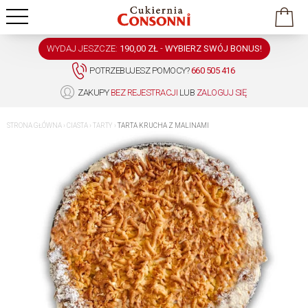
WYDAJ JESZCZE:
190,00 ZŁ
-
WYBIERZ SWÓJ BONUS!
POTRZEBUJESZ POMOCY?
660 505 416
ZAKUPY
BEZ REJESTRACJI
LUB
ZALOGUJ SIĘ
STRONA GŁÓWNA
›
CIASTA
›
TARTY
›
TARTA KRUCHA Z MALINAMI