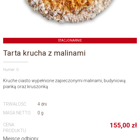
STACJONARNIE
Tarta krucha z malinami
Numer: 0
Kruche ciasto wypełnione zapieczonymi malinami, budyniową
pianką oraz kruszonką
TRWAŁOŚĆ:
4 dni
MASA NETTO:
0 g
155,00
zł
CENA
PRODUKTU:
Miejsce odbioru: