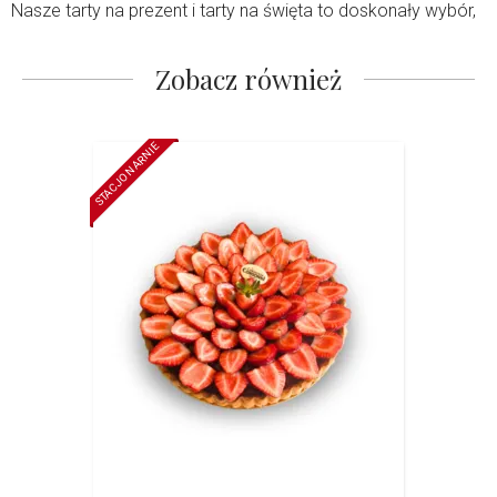
Nasze tarty na prezent i tarty na święta to doskonały wybór,
gdy chcesz podać coś wyjątkowego dla bliskich lub
udekorować uroczysty stół. Dzięki naturalnym składnikom i
Zobacz również
ręcznej produkcji każda tarta zachwyca smakiem,
aromatem i wyglądem. Zamów swoje tarty online i ciesz się
tradycyjnym smakiem w domowym zaciszu.
STACJONARNIE