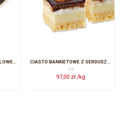
CIASTO BANKIETOWE TRUFLOWE CAŁA BLACHA = 63 PORCJE
CIASTO BANKIETOWE Z SERDUSZKIEM CAŁA BLACHA = 63 PORCJE
0 g
97,00 zł /kg