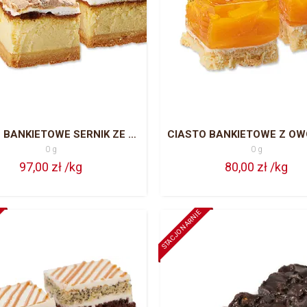
CIASTO BANKIETOWE SERNIK ZE SKÓRKĄ POMARAŃCZOWĄ CAŁA BLACHA = 63 PORCJE
0 g
0 g
97,00 zł /kg
80,00 zł /kg
STACJONARNIE