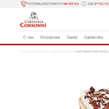
POTRZEBUJESZ POMOCY?
660 505 416
ZAKUPY
BEZ RE
O nas
Drożdżowe
Ciasta
Ciasteczka
STRONA GŁÓWNA
›
CIASTA
›
CIASTA BANKIETOWE
›
CIASTO BANKIETOWE KARMEL