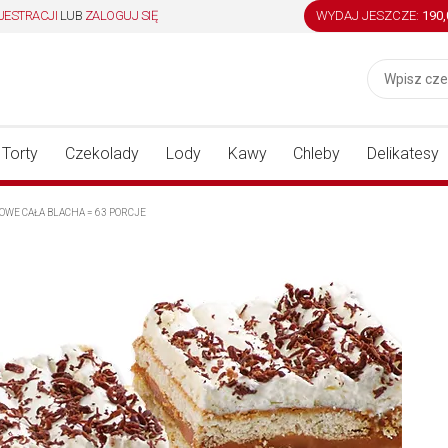
JESTRACJI
LUB
ZALOGUJ SIĘ
WYDAJ JESZCZE:
190
Torty
Czekolady
Lody
Kawy
Chleby
Delikatesy
OWE CAŁA BLACHA = 63 PORCJE