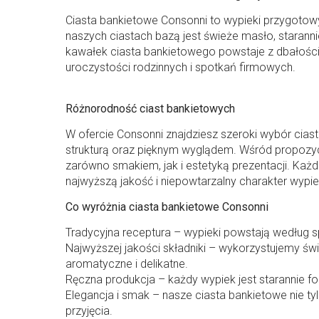
Ciasta bankietowe Consonni to wypieki przygotowy
naszych ciastach bazą jest świeże masło, starann
kawałek ciasta bankietowego powstaje z dbałością
uroczystości rodzinnych i spotkań firmowych.
Różnorodność ciast bankietowych
W ofercie Consonni znajdziesz szeroki wybór ciast
strukturą oraz pięknym wyglądem. Wśród propozyc
zarówno smakiem, jak i estetyką prezentacji. Każ
najwyższą jakość i niepowtarzalny charakter wypi
Co wyróżnia ciasta bankietowe Consonni
Tradycyjna receptura – wypieki powstają według s
Najwyższej jakości składniki – wykorzystujemy św
aromatyczne i delikatne.
Ręczna produkcja – każdy wypiek jest starannie 
Elegancja i smak – nasze ciasta bankietowe nie ty
przyjęcia.