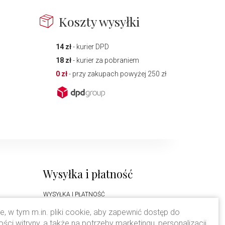
Koszty wysyłki
14 zł
- kurier DPD
18 zł
- kurier za pobraniem
0 zł
- przy zakupach powyżej 250 zł
Wysyłka i płatność
WYSYŁKA I PŁATNOŚĆ
, w tym m.in. pliki cookie, aby zapewnić dostęp do
Prawa autorskie
i witryny, a także na potrzeby marketingu, personalizacji