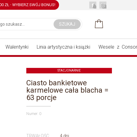
,00 ZŁ
-
WYBIERZ SWÓJ BONUS!
SZUKAJ
Walentynki
Linia artystyczna i książki
Wesele z Conson
STACJONARNIE
Ciasto bankietowe
karmelowe cała blacha =
63 porcje
Numer: 0
TRWAŁOŚĆ:
4 dni