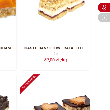
CIASTO BANKIETOWE Z OWOCAMI CAŁA BLACHA = 63 PORCJE
CIASTO BANKIETOWE RAFAELLO CAŁA BLACHA = 63 PORCJE
0 g
87,00 zł /kg
STACJONARNIE