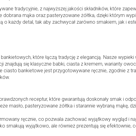
wane tradycyjnie, z najwyższej jakości składników, które zape
ie dobrana mąka oraz pasteryzowane żółtka, dzięki którym wypie
 o każdy detal, tak aby zachwycał zarówno smakiem, jak i este
 bankietowych, które łączą tradycję z elegancją. Nasze wypieki
ji znajdują się klasyczne babki, ciasta z kremem, warianty ow
de ciasto bankietowe jest przygotowywane ręcznie, zgodnie z t
eków.
prawdzonych receptur, które gwarantują doskonały smak i odpo
ieże masło, pasteryzowane żółtka i starannie wybraną mąkę, dz
formowany ręcznie, co pozwala zachować wyjątkowy wygląd i na
lko smakują wyjątkowo, ale również prezentują się efektownie, 