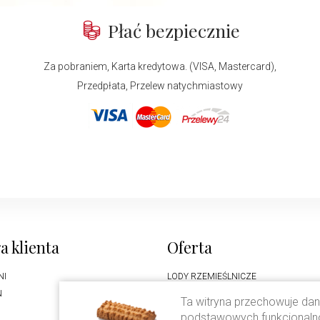
Płać bezpiecznie
Za pobraniem, Karta kredytowa. (VISA, Mastercard),
Przedpłata, Przelew natychmiastowy
a klienta
Oferta
NI
LODY RZEMIEŚLNICZE
N
CIASTO DROŻDŻOWE
Ta witryna przechowuje dane
KAWA CAVALLO
podstawowych funkcjonalnośc