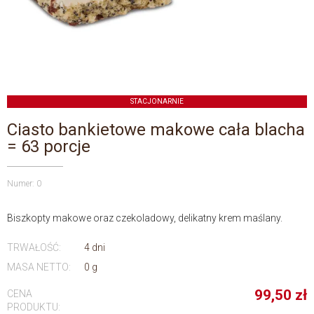
STACJONARNIE
Ciasto bankietowe makowe cała blacha
= 63 porcje
Numer: 0
Biszkopty makowe oraz czekoladowy, delikatny krem maślany.
TRWAŁOŚĆ:
4 dni
MASA NETTO:
0 g
99,50
zł
CENA
PRODUKTU: