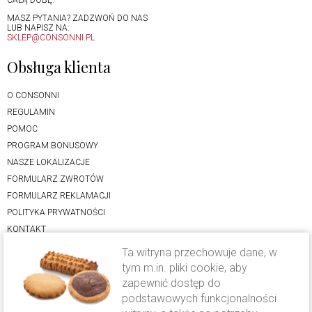
MASZ PYTANIA? ZADZWOŃ DO NAS
LUB NAPISZ NA:
SKLEP@CONSONNI.PL
Obsługa klienta
O CONSONNI
REGULAMIN
POMOC
PROGRAM BONUSOWY
NASZE LOKALIZACJE
FORMULARZ ZWROTÓW
FORMULARZ REKLAMACJI
POLITYKA PRYWATNOŚCI
KONTAKT
Ta witryna przechowuje dane, w
Oferta
tym m.in. pliki cookie, aby
zapewnić dostęp do
LODY RZEMIEŚLNICZE
podstawowych funkcjonalności
CIASTO DROŻDŻOWE