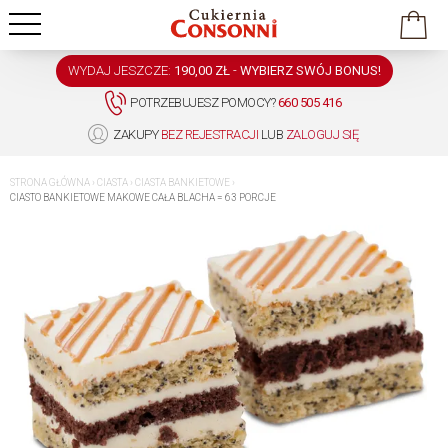
WYDAJ JESZCZE:
190,00 ZŁ
-
WYBIERZ SWÓJ BONUS!
POTRZEBUJESZ POMOCY?
660 505 416
ZAKUPY
BEZ REJESTRACJI
LUB
ZALOGUJ SIĘ
STRONA GŁÓWNA
›
CIASTA
›
CIASTA BANKIETOWE
›
CIASTO BANKIETOWE MAKOWE CAŁA BLACHA = 63 PORCJE